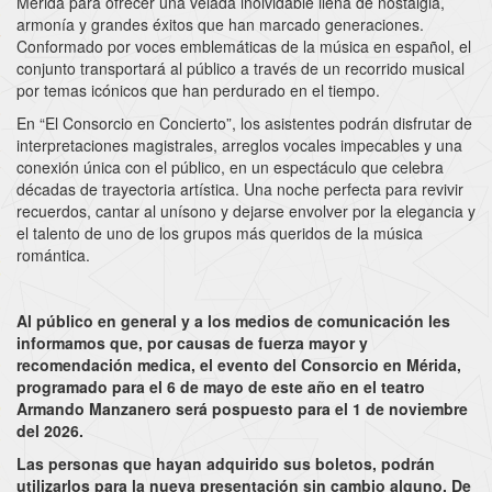
Mérida para ofrecer una velada inolvidable llena de nostalgia,
armonía y grandes éxitos que han marcado generaciones.
Conformado por voces emblemáticas de la música en español, el
conjunto transportará al público a través de un recorrido musical
por temas icónicos que han perdurado en el tiempo.
En “El Consorcio en Concierto”, los asistentes podrán disfrutar de
interpretaciones magistrales, arreglos vocales impecables y una
conexión única con el público, en un espectáculo que celebra
décadas de trayectoria artística. Una noche perfecta para revivir
recuerdos, cantar al unísono y dejarse envolver por la elegancia y
el talento de uno de los grupos más queridos de la música
romántica.
Al público en general y a los medios de comunicación les
informamos que, por causas de fuerza mayor y
recomendación medica, el evento del Consorcio en Mérida,
programado para el 6 de mayo de este año en el teatro
Armando Manzanero será pospuesto para el 1 de noviembre
del 2026.
Las personas que hayan adquirido sus boletos, podrán
utilizarlos para la nueva presentación sin cambio alguno. De